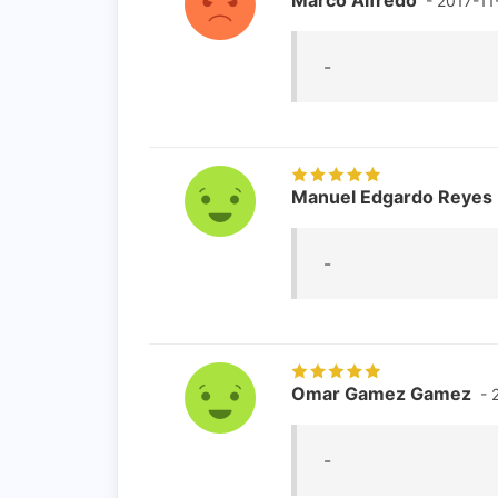
- 2017-11
-
Manuel Edgardo Reyes
-
Omar Gamez Gamez
- 
-