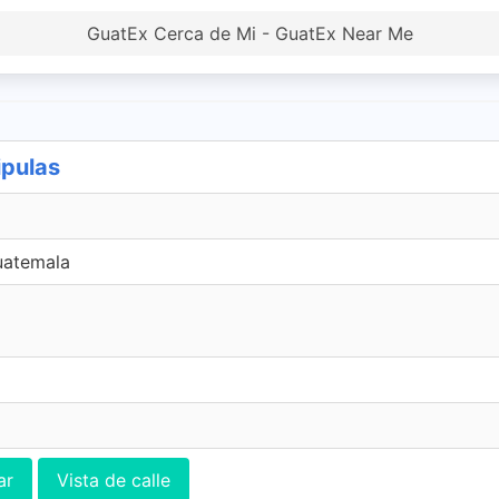
GuatEx Cerca de Mi - GuatEx Near Me
ipulas
Guatemala
ar
Vista de calle