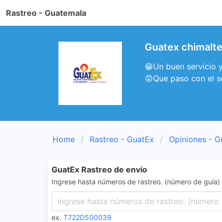
Rastreo - Guatemala
Guatex chimalt
😁Un buen servicio 
😡Que paso con el se
Home
Rastreo - GuatEx
Opiniones - G
GuatEx Rastreo de envío
Ingrese hasta números de rastreo. (número de guía)
ex.
T722D500039