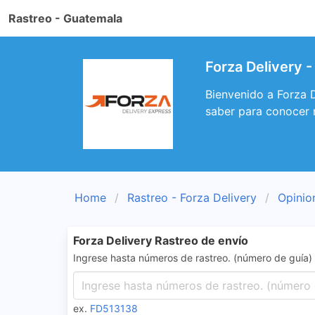
Rastreo - Guatemala
Forza Delivery -
Bienvenido a Forza D
saber para conocer 
Home
Rastreo - Forza Delivery
Opinio
Forza Delivery Rastreo de envío
Ingrese hasta números de rastreo. (número de guía)
ex.
FD513138