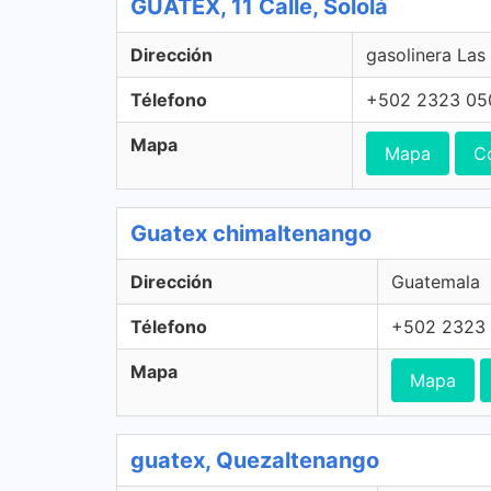
GUATEX, 11 Calle, Sololá
Dirección
gasolinera Las
Télefono
+502 2323 05
Mapa
Mapa
C
Guatex chimaltenango
Dirección
Guatemala
Télefono
+502 2323
Mapa
Mapa
guatex, Quezaltenango