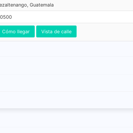
uezaltenango, Guatemala
 0500
Cómo llegar
Vista de calle