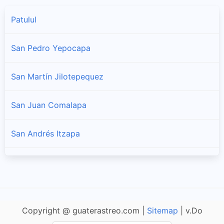
Patulul
San Pedro Yepocapa
San Martín Jilotepequez
San Juan Comalapa
San Andrés Itzapa
Patzicía
El Tejar
Copyright @ guaterastreo.com |
Sitemap
| v.Do
Tecpán