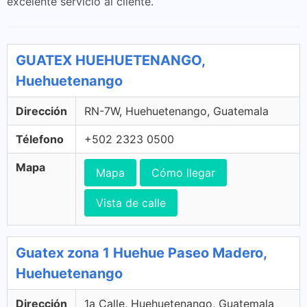
excelente servicio al cliente.
GUATEX HUEHUETENANGO,
Huehuetenango
Dirección
RN-7W, Huehuetenango, Guatemala
Télefono
+502 2323 0500
Mapa
Mapa
Cómo llegar
Vista de calle
Guatex zona 1 Huehue Paseo Madero,
Huehuetenango
Dirección
1a Calle, Huehuetenango, Guatemala