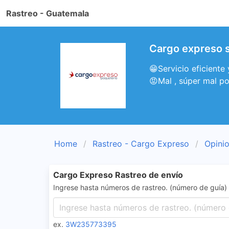
Rastreo - Guatemala
Cargo expreso 
😁Servicio eficient
😡Mal , súper mal po
Home
Rastreo - Cargo Expreso
Opini
Cargo Expreso Rastreo de envío
Ingrese hasta números de rastreo. (número de guía)
ex.
3W235773395